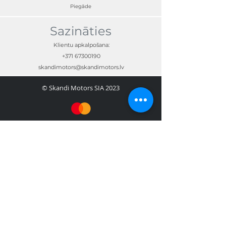
Piegāde
Sazināties
Klientu apkalpošana:
+371 67300190
skandimotors@skandimotors.lv
© Skandi Motors SIA 2023