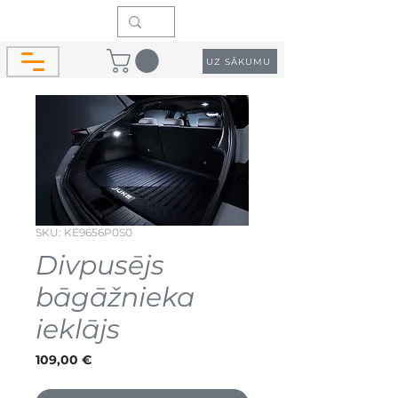
UZ SĀKUMU
SKU: KE9656P0S0
Divpusējs
bāgāžnieka
ieklājs
Cena
109,00 €