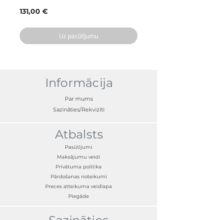
Cena
131,00 €
Uz pasūtījumu
Informācija
Par mums
Sazināties/Rekvizīti
Atbalsts
Pasūtījumi
Maksājumu veidi
Privātuma politika
Pārdošanas noteikumi
Preces atteikuma veidlapa
Piegāde