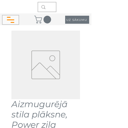
UZ SĀKUMU
Aizmugurējā
stila plāksne,
Power zila