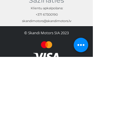
Sazināties
Klientu apkalpošana:
+371 67300190
skandimotors@skandimotors.lv
© Skandi Motors SIA 2023