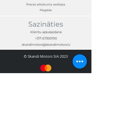
Preces atteikuma veidlapa
Piegāde
Sazināties
Klientu apkalpošana:
+371 67300190
skandimotors@skandimotors.lv
© Skandi Motors SIA 2023