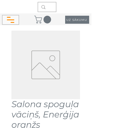
UZ SĀKUMU
Salona spoguļa
vāciņš, Enerģija
oranžs