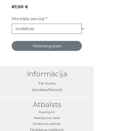
Cena
87,00 €
Montāža servisā
*
Pievienot grozam
Informācija
Par mums
Sazināties/Rekvizīti
Atbalsts
Pasūtījumi
Maksājumu veidi
Privātuma politika
Pārdošanas noteikumi