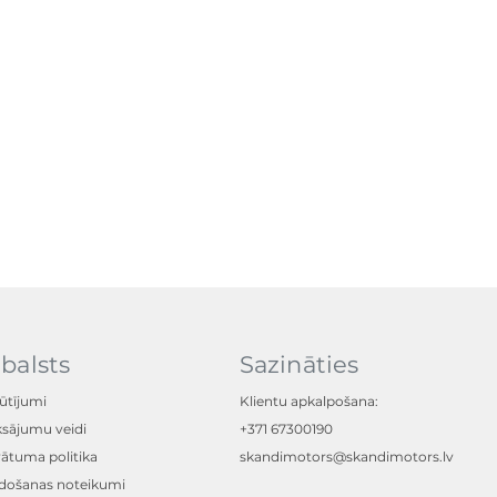
balsts
Sazināties
ūtījumi
Klientu apkalpošana:
sājumu veidi
+371 67300190
vātuma politika
skandimotors@skandimotors.lv
došanas noteikumi