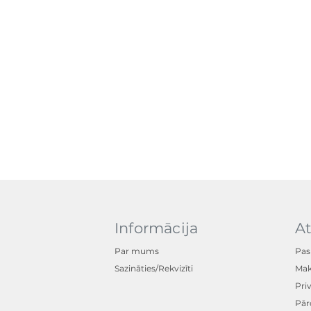
Informācija
At
Par mums
Pas
Sazināties/Rekvizīti
Mak
Pri
Pār