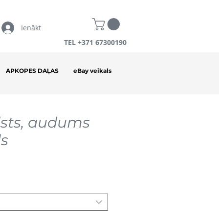
Ienākt
TEL +371 67300190
APKOPES DAĻAS
eBay veikals
sts, audums
ls