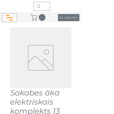
UZ SĀKUMU
Sakabes āķa
elektriskais
komplekts 13