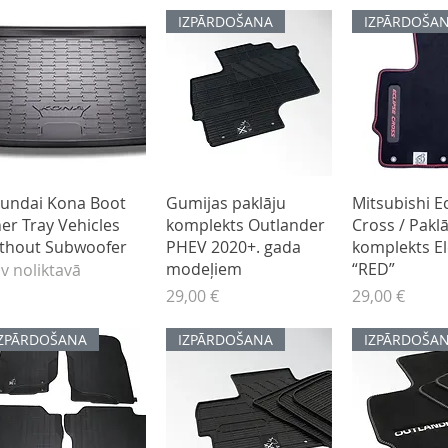
IZPĀRDOŠANA
IZPĀRDOŠA
Ātrais skats
Ātrais skats
Ātrais s
undai Kona Boot
Gumijas paklāju
Mitsubishi E
ner Tray Vehicles
komplekts Outlander
Cross / Paklā
thout Subwoofer
PHEV 2020+. gada
komplekts E
modeļiem
“RED”
v noliktavā
Cena
Cena
29,00 €
29,00 €
IZPĀRDOŠANA
IZPĀRDOŠANA
IZPĀRDOŠA