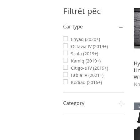
Filtrēt pēc
Car type
Enyaq (2020+)
Octavia IV (2019+)
Scala (2019+)
Kamiq (2019+)
Hy
Citigo-e iV (2019+)
Li
Fabia IV (2021+)
Wi
Kodiaq (2016+)
Na
Category
Diski un komplektēti
riteņi
Eksterjers
Ārējie aksesuāri