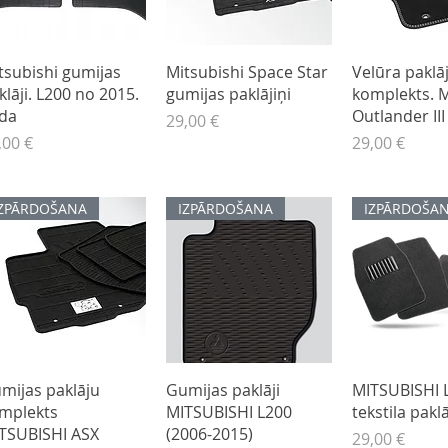
Ātrais skats
Ātrais skats
Ātrais s
tsubishi gumijas
Mitsubishi Space Star
Velūra paklā
klāji. L200 no 2015.
gumijas paklājiņi
komplekts. M
da
Outlander III
Cena
29,00 €
na
Cena
,00 €
29,00 €
IZPĀRDOŠANA
IZPĀRDOŠANA
IZPĀRDOŠA
Ātrais skats
Ātrais skats
Ātrais s
mijas paklāju
Gumijas paklāji
MITSUBISHI 
mplekts
MITSUBISHI L200
tekstila paklā
TSUBISHI ASX
(2006-2015)
Cena
29,00 €