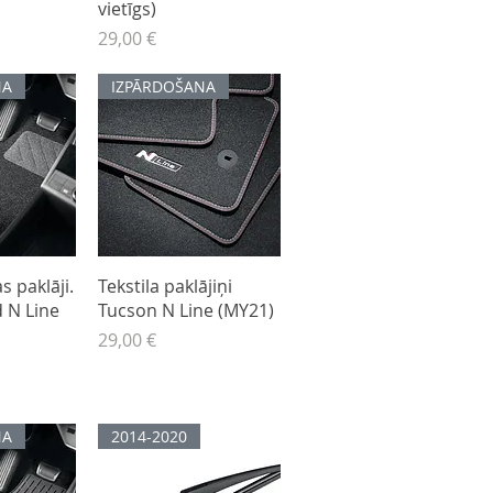
vietīgs)
Cena
29,00 €
NA
IZPĀRDOŠANA
kats
Ātrais skats
s paklāji.
Tekstila paklājiņi
 N Line
Tucson N Line (MY21)
Cena
29,00 €
NA
2014-2020