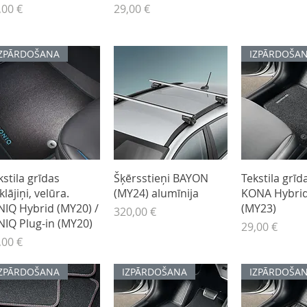
na
Cena
,00 €
29,00 €
IZPĀRDOŠANA
IZPĀRDOŠA
Ātrais skats
Ātrais skats
Ātrais s
kstila grīdas
Šķērsstieņi BAYON
Tekstila grīda
klājiņi, velūra.
(MY24) alumīnija
KONA Hybrid
NIQ Hybrid (MY20) /
(MY23)
Cena
320,00 €
NIQ Plug-in (MY20)
Cena
29,00 €
na
,00 €
IZPĀRDOŠANA
IZPĀRDOŠANA
IZPĀRDOŠA