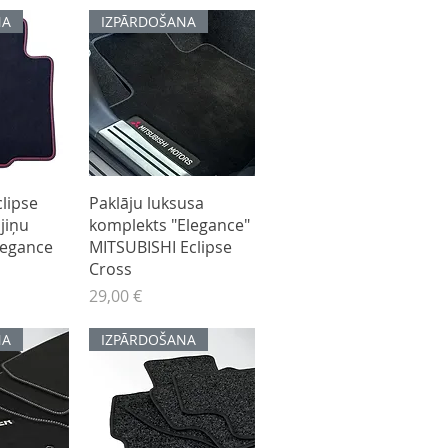
NA
IZPĀRDOŠANA
kats
Ātrais skats
clipse
Paklāju luksusa
jiņu
komplekts "Elegance"
legance
MITSUBISHI Eclipse
Cross
Cena
29,00 €
NA
IZPĀRDOŠANA