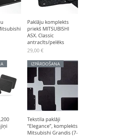
kats
Ātrais skats
ju
Paklāju komplekts
itsubishi
priekš MITSUBISHI
ASX. Classic
antracīts/pelēks
Cena
29,00 €
NA
IZPĀRDOŠANA
kats
Ātrais skats
L200
Tekstila paklāji
jiņi
“Elegance”, komplekts
Mitsubishi Grandis (7-