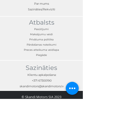
Par mums
Sazināties/Rekvizīti
Atbalsts
Pasūtījumi
Maksājumu veidi
Privātuma politika
Pārdošanas noteikumi
Preces atteikuma veidlapa
Piegāde
Sazināties
Klientu apkalpošana:
+371 67300190
skandimotors@skandimotors.lv
© Skandi Motors SIA 2023