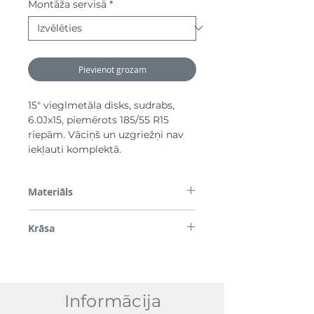
Montāža servisā
*
Pievienot grozam
15" vieglmetāla disks, sudrabs,
6.0Jx15, piemērots 185/55 R15
riepām. Vāciņš un uzgriežņi nav
iekļauti komplektā.
Materiāls
Sakausējums
Krāsa
Sudrabs
Informācija