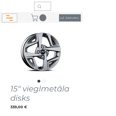
UZ SĀKUMU
15" vieglmetāla
disks
Cena
339,00 €