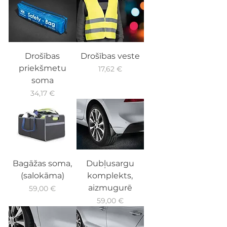
Drošības
Drošības veste
priekšmetu
Cena
17,62 €
soma
Cena
34,17 €
Bagāžas soma,
Dubļusargu
(salokāma)
komplekts,
aizmugurē
Cena
59,00 €
Cena
59,00 €