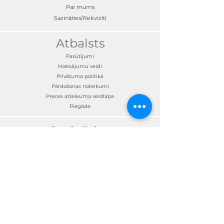
Par mums
Sazināties/Rekvizīti
Atbalsts
Pasūtījumi
Maksājumu veidi
Privātuma politika
Pārdošanas noteikumi
Preces atteikuma veidlapa
Piegāde
Sazināties
Klientu apkalpošana:
+371 67300190
skandimotors@skandimotors.lv
© Skandi Motors SIA 2023