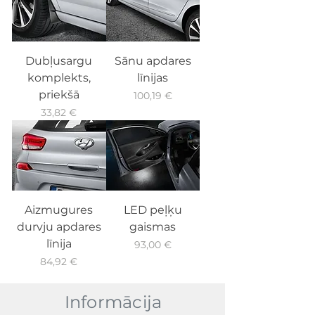
Dubļusargu
Sānu apdares
komplekts,
līnijas
priekšā
Cena
100,19 €
Cena
33,82 €
Aizmugures
LED peļķu
durvju apdares
gaismas
līnija
Cena
93,00 €
Cena
84,92 €
Informācija