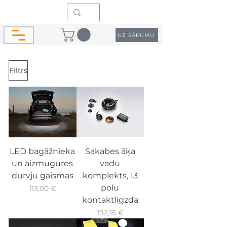
UZ SĀKUMU
Filtrs
LED bagāžnieka
Sakabes āķa
un aizmugures
vadu
durvju gaismas
komplekts, 13
polu
Cena
113,00 €
kontaktligzda
Cena
192,15 €