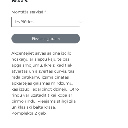
99,00 €
Montāža servisā
*
Pievienot grozam
Akcentējiet savas salona izcilo
noskaņu ar slēptu kāju telpas
apgaismojumu. Ikreiz, kad tiek
atvērtas un aizvērtas durvis, tas
rada patīkamu izsmalcinātās
apkārtējās gaismas mirdzumu,
kas izzūd, iedarbinot dzinēju. Otro
rindu var uzstādīt tikai kopā ar
pirmo rindu. Pieejams stilīgi zilā
un klasiski baltā krāsā.
Komplektā 2 gab.