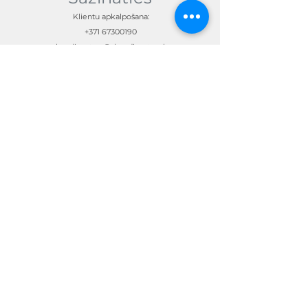
Klientu apkalpošana:
+371 67300190
skandimotors@skandimotors.lv
© Skandi Motors SIA 2023