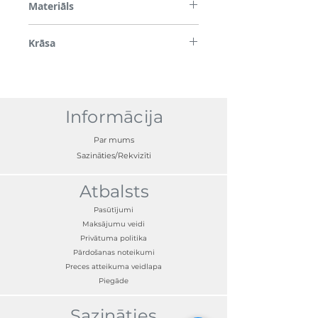
Materiāls
Plastmasa, kronšteini no tērauda
Krāsa
Balts
Informācija
Par mums
Sazināties/Rekvizīti
Atbalsts
Pasūtījumi
Maksājumu veidi
Privātuma politika
Pārdošanas noteikumi
Preces atteikuma veidlapa
Piegāde
Sazināties