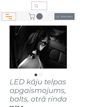
UZ SĀKUMU
LED kāju telpas
apgaismojums,
balts, otrā rinda
Cena