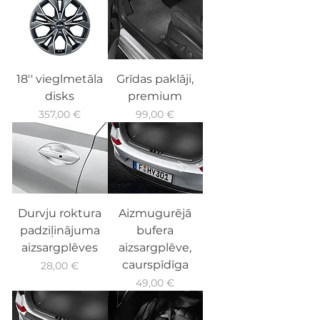
18'' vieglmetāla
Grīdas paklāji,
disks
premium
Cena
Cena
357,00 €
99,00 €
Durvju roktura
Aizmugurējā
padziļinājuma
bufera
aizsargplēves
aizsargplēve,
caurspīdīga
Cena
28,00 €
Cena
49,00 €