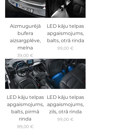
Aizmugurējā
LED kāju telpas
bufera
apgaismojums,
aizsargplēve,
balts, otrā rinda
melna
Cena
99,00 €
Cena
39,00 €
LED kāju telpas
LED kāju telpas
apgaismojums,
apgaismojums,
balts, pirmā
zils, otrā rinda
rinda
Cena
99,00 €
Cena
89,00 €