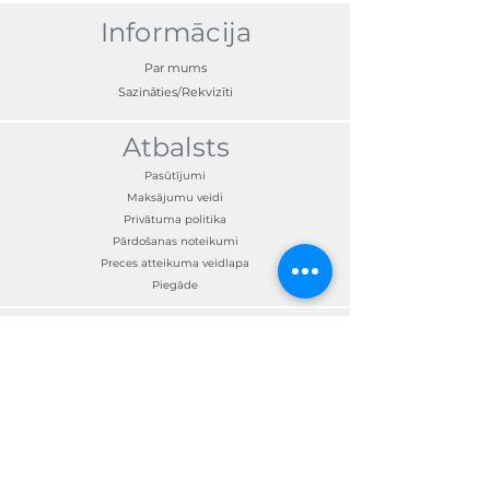
Informācija
Par mums
Sazināties/Rekvizīti
Atbalsts
Pasūtījumi
Maksājumu veidi
Privātuma politika
Pārdošanas noteikumi
Preces atteikuma veidlapa
Piegāde
Sazināties
Klientu apkalpošana:
+371 67300190
skandimotors@skandimotors.lv
© Skandi Motors SIA 2023