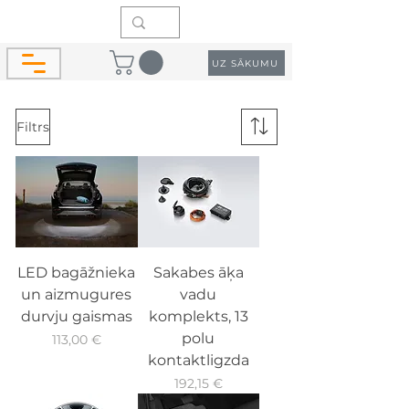
UZ SĀKUMU
Filtrs
LED bagāžnieka
Sakabes āķa
un aizmugures
vadu
durvju gaismas
komplekts, 13
polu
Cena
113,00 €
kontaktligzda
Cena
192,15 €