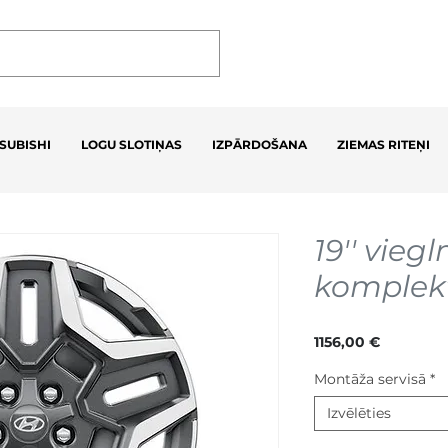
SUBISHI
LOGU SLOTIŅAS
IZPĀRDOŠANA
ZIEMAS RITEŅI
19'' vieg
komplekt
Cena
1156,00 €
Montāža servisā
*
Izvēlēties