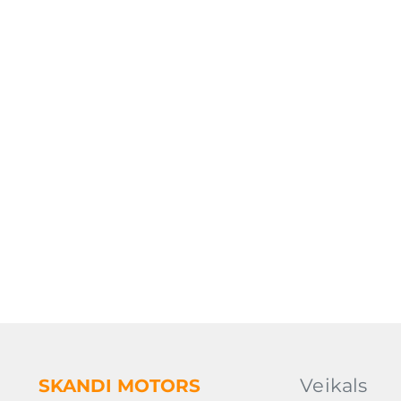
Veikals
SKANDI
MOTORS