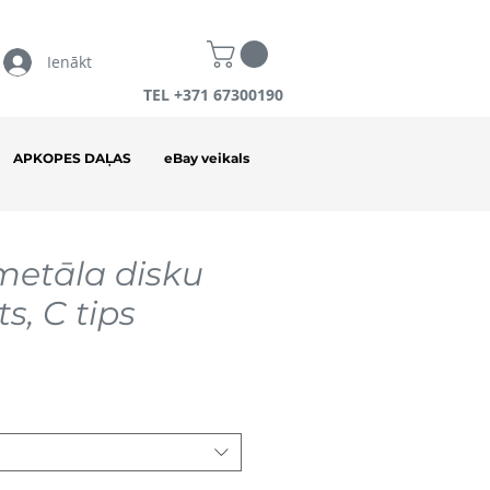
Ienākt
TEL +371 67300190
APKOPES DAĻAS
eBay veikals
lmetāla disku
s, C tips