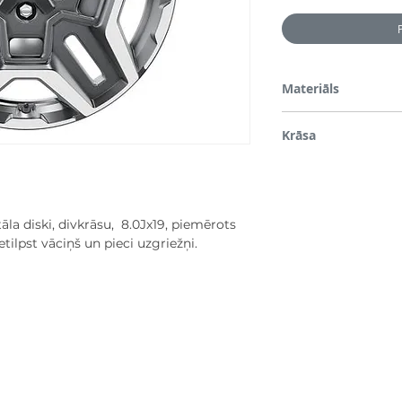
Materiāls
Vieglmetāla
Krāsa
Divkrāsains
āla diski, divkrāsu, 8.0Jx19, piemērots
ilpst vāciņš un pieci uzgriežņi.