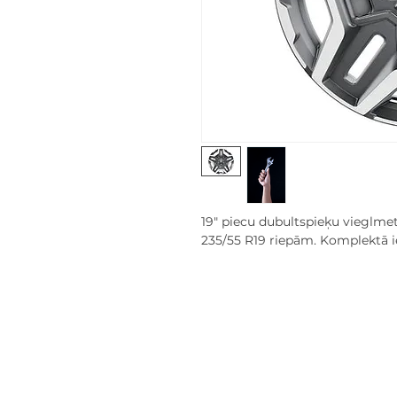
19" piecu dubultspieķu vieglmet
235/55 R19 riepām. Komplektā iet