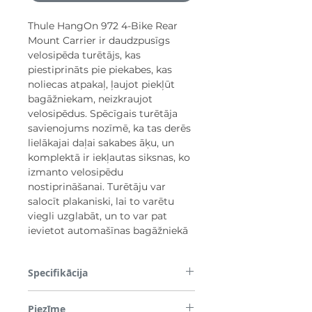
Thule HangOn 972 4-Bike Rear
Mount Carrier ir daudzpusīgs
velosipēda turētājs, kas
piestiprināts pie piekabes, kas
noliecas atpakaļ, ļaujot piekļūt
bagāžniekam, neizkraujot
velosipēdus. Spēcīgais turētāja
savienojums nozīmē, ka tas derēs
lielākajai daļai sakabes āķu, un
komplektā ir iekļautas siksnas, ko
izmanto velosipēdu
nostiprināšanai. Turētāju var
salocīt plakaniski, lai to varētu
viegli uzglabāt, un to var pat
ievietot automašīnas bagāžniekā
Specifikācija
Pārnēsā ne vairāk kā 3 velosipēdus
Piezīme
Kravnesība - 45 kg Svars - 6,5 kg Piemērots