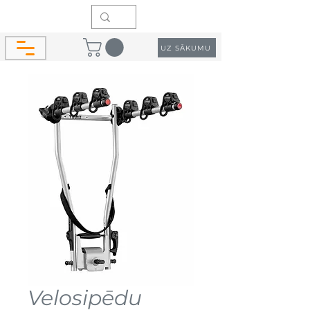
UZ SĀKUMU
Velosipēdu