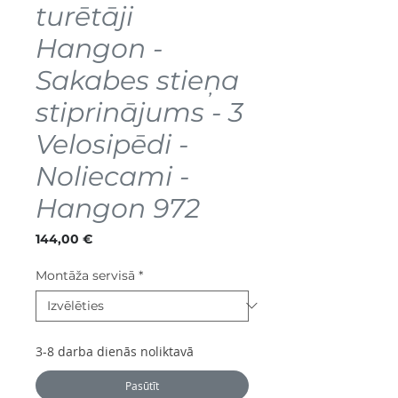
turētāji
Hangon -
Sakabes stieņa
stiprinājums - 3
Velosipēdi -
Noliecami -
Hangon 972
Cena
144,00 €
Montāža servisā
*
3-8 darba dienās noliktavā
Pasūtīt