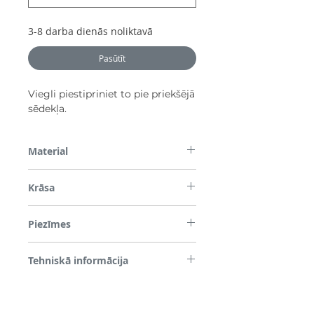
3-8 darba dienās noliktavā
Pasūtīt
Viegli piestipriniet to pie priekšējā
sēdekļa.
Material
Plastmasa
Krāsa
Melns
Piezīmes
Ja aizmugurējais sēdeklis ir aizņemts, tas ir
Tehniskā informācija
jānoņem.
Izturīgs pret viegliem skrāpējumiem,
stiprināms uz vadītāja/priekšējā pasažiera
sēdekļa galvas balsta, maksimālā apģērba