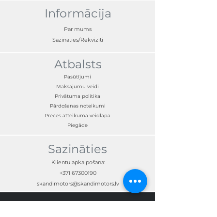
slodze: 3 kg, der automašīnām ar galvas
Informācija
balsta stieņa diametru 10 -16 mm,
attālums starp galvas balsta stieņiem:
Par mums
vismaz 70 mm, maksimālais 190 mm
Sazināties/Rekvizīti
Atbalsts
Pasūtījumi
Maksājumu veidi
Privātuma politika
Pārdošanas noteikumi
Preces atteikuma veidlapa
Piegāde
Sazināties
Klientu apkalpošana:
+371 67300190
skandimotors@skandimotors.lv
© Skandi Motors SIA 2023