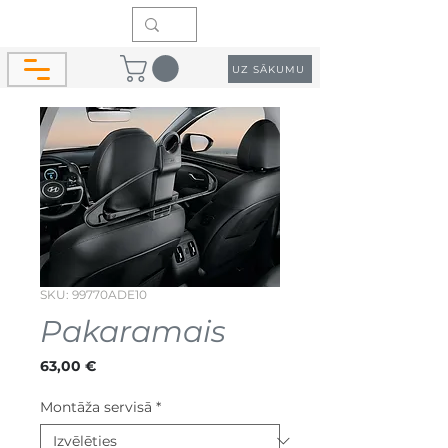
UZ SĀKUMU
SKU: 99770ADE10
Pakaramais
Cena
63,00 €
Montāža servisā
*