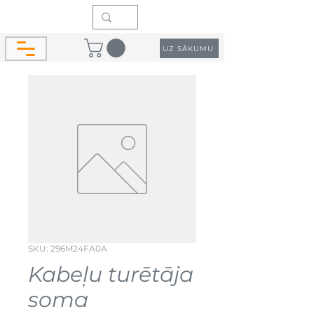
UZ SĀKUMU
SKU: 296M24FA0A
Kabeļu turētāja
soma