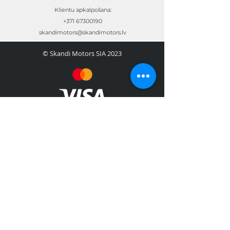
Klientu apkalpošana:
+371 67300190
skandimotors@skandimotors.lv
© Skandi Motors SIA 2023