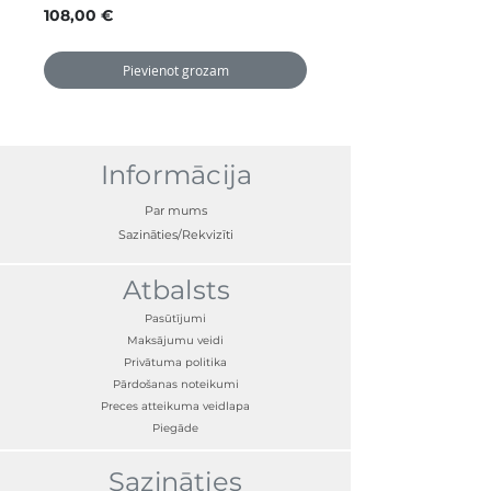
Cena
108,00 €
Pievienot grozam
Informācija
Par mums
Sazināties/Rekvizīti
Atbalsts
Pasūtījumi
Maksājumu veidi
Privātuma politika
Pārdošanas noteikumi
Preces atteikuma veidlapa
Piegāde
Sazināties