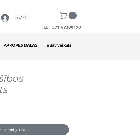
Ienākt
TEL +371 67300190
APKOPES DAĻAS
eBay veikals
šības
ts
Pievienot grozam