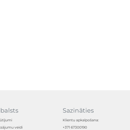
balsts
Sazināties
ūtījumi
Klientu apkalpošana:
sājumu veidi
+371 67300190