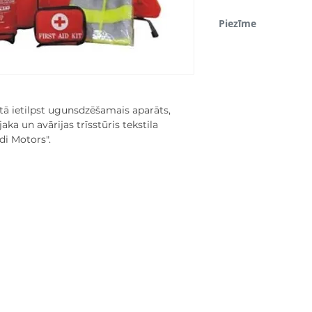
Piezīme
*Lūdzu, ņemiet vērā, ka d
demonstrācijas nolūkos
ā ietilpst ugunsdzēšamais aparāts,
ka un avārijas trīsstūris tekstila
i Motors".