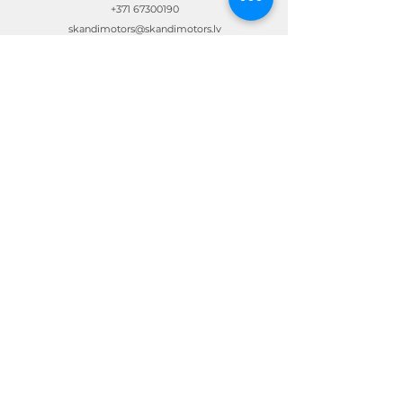
+371 67300190
skandimotors@skandimotors.lv
© Skandi Motors SIA 2023