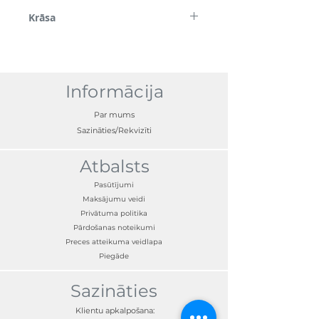
Alumīnijs
Krāsa
Sudraba un melna
Informācija
Par mums
Sazināties/Rekvizīti
Atbalsts
Pasūtījumi
Maksājumu veidi
Privātuma politika
Pārdošanas noteikumi
Preces atteikuma veidlapa
Piegāde
Sazināties
Klientu apkalpošana: