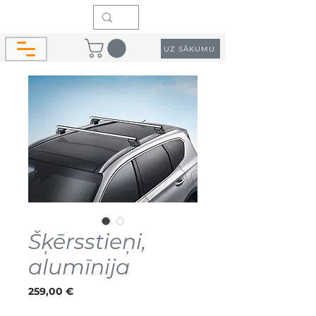
UZ SĀKUMU
Šķērsstieņi,
alumīnija
Cena
259,00 €