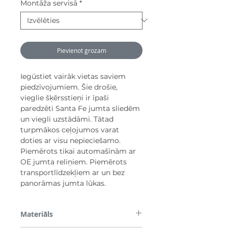
Montāža servisā
*
Pievienot grozam
Iegūstiet vairāk vietas saviem
piedzīvojumiem. Šie drošie,
vieglie šķērsstieņi ir īpaši
paredzēti Santa Fe jumta sliedēm
un viegli uzstādāmi. Tātad
turpmākos ceļojumos varat
doties ar visu nepieciešamo.
Piemērots tikai automašīnām ar
OE jumta reliņiem. Piemērots
transportlīdzekļiem ar un bez
panorāmas jumta lūkas.
Materiāls