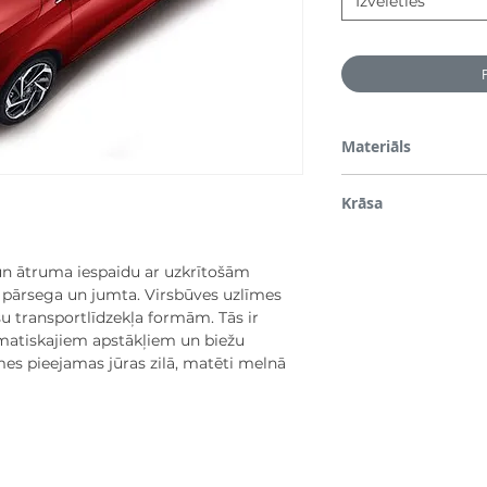
Izvēlēties
Materiāls
PVC
Krāsa
Melns, matēts
 un ātruma iespaidu ar uzkrītošām
 pārsega un jumta. Virsbūves uzlīmes
ūsu transportlīdzekļa formām. Tās ir
imatiskajiem apstākļiem un biežu
es pieejamas jūras zilā, matēti melnā