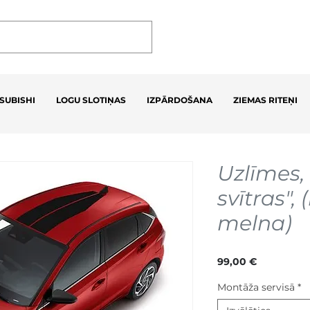
SUBISHI
LOGU SLOTIŅAS
IZPĀRDOŠANA
ZIEMAS RITEŅI
Uzlīmes,
svītras",
melna)
Cena
99,00 €
Montāža servisā
*