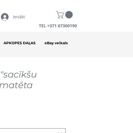
Ienākt
TEL +371 67300190
APKOPES DAĻAS
eBay veikals
 "sacīkšu
 (matēta