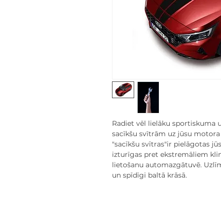
Radiet vēl lielāku sportiskuma
sacīkšu svītrām uz jūsu motora
"sacīkšu svītras"ir pielāgotas j
izturīgas pret ekstremāliem kl
lietošanu automazgātuvē. Uzlīm
un spīdīgi baltā krāsā.