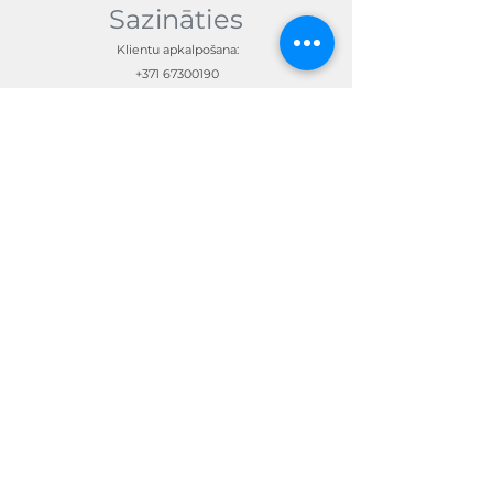
Sazināties
Klientu apkalpošana:
+371 67300190
skandimotors@skandimotors.lv
© Skandi Motors SIA 2023