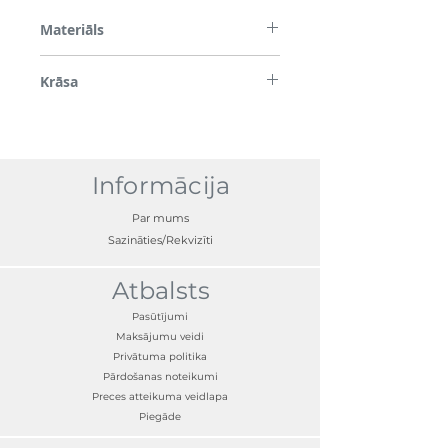
Materiāls
PVC
Krāsa
Spīdīgi balts
Informācija
Par mums
Sazināties/Rekvizīti
Atbalsts
Pasūtījumi
Maksājumu veidi
Privātuma politika
Pārdošanas noteikumi
Preces atteikuma veidlapa
Piegāde