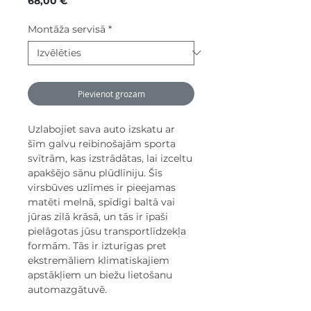
68,00 €
Montāža servisā
*
Pievienot grozam
Uzlabojiet sava auto izskatu ar
šīm galvu reibinošajām sporta
svītrām, kas izstrādātas, lai izceltu
apakšējo sānu plūdlīniju. Šīs
virsbūves uzlīmes ir pieejamas
matēti melnā, spīdīgi baltā vai
jūras zilā krāsā, un tās ir īpaši
pielāgotas jūsu transportlīdzekļa
formām. Tās ir izturīgas pret
ekstremāliem klimatiskajiem
apstākļiem un biežu lietošanu
automazgātuvē.