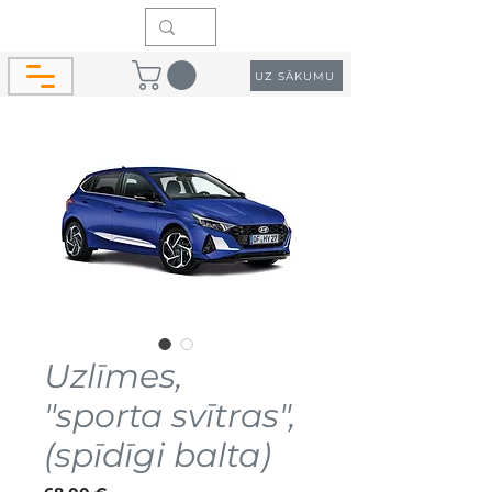
UZ SĀKUMU
Uzlīmes,
"sporta svītras",
(spīdīgi balta)
Cena