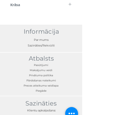
Nerūsējošais tērauds
Krāsa
Sudrabs (hroma izskats)
Informācija
Par mums
Sazināties/Rekvizīti
Atbalsts
Pasūtījumi
Maksājumu veidi
Privātuma politika
Pārdošanas noteikumi
Preces atteikuma veidlapa
Piegāde
Sazināties
Klientu apkalpošana: