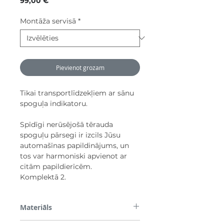
99,00 €
Montāža servisā
*
Pievienot grozam
Tikai transportlīdzekļiem ar sānu
spoguļa indikatoru.
Spīdīgi nerūsējošā tērauda
spoguļu pārsegi ir izcils Jūsu
automašīnas papildinājums, un
tos var harmoniski apvienot ar
citām papildierīcēm.
Komplektā 2.
Materiāls