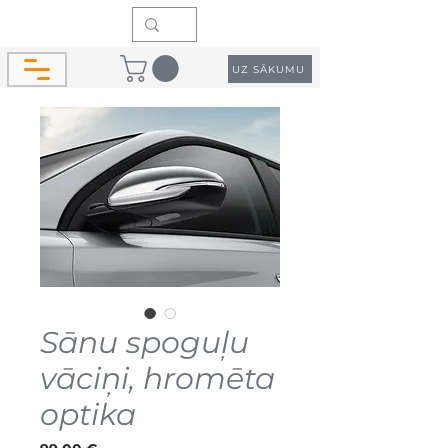
UZ SĀKUMU
Sānu spoguļu
vāciņi, hromēta
optika
Cena