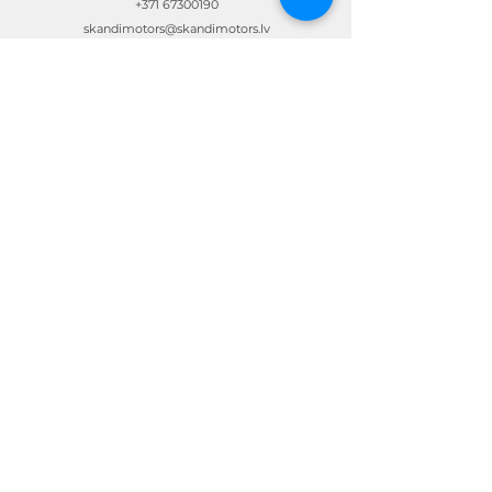
+371 67300190
skandimotors@skandimotors.lv
© Skandi Motors SIA 2023