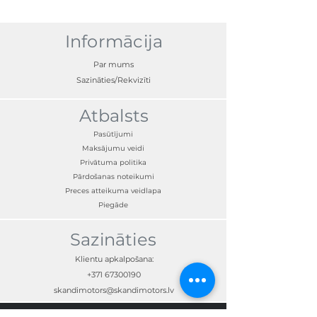
gadus, izturīga, pašlīmējoša plēve, UV
izturīgs
Informācija
Par mums
Sazināties/Rekvizīti
Atbalsts
Pasūtījumi
Maksājumu veidi
Privātuma politika
Pārdošanas noteikumi
Preces atteikuma veidlapa
Piegāde
Sazināties
Klientu apkalpošana:
+371 67300190
skandimotors@skandimotors.lv