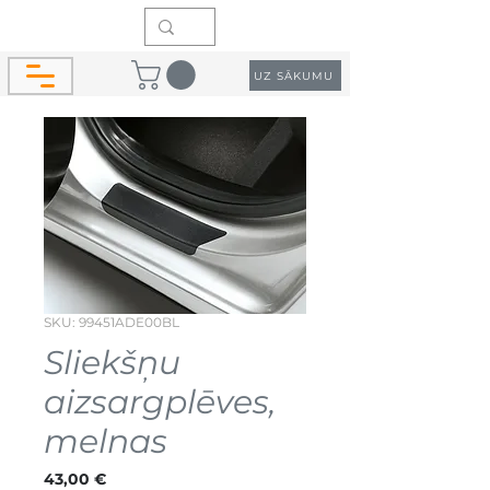
UZ SĀKUMU
SKU: 99451ADE00BL
Sliekšņu
aizsargplēves,
melnas
Cena
43,00 €