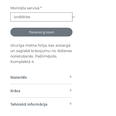
Montāža servisā
*
Pievienot grozam
Izturīga melna folija, kas aizsargā
un saglabā krāsojumu no ikdienas
nolietošanās. Pašlīmējošs.
Komplektā 4.
Materiāls
PVC
Krāsa
Melns
Tehniskā informācija
Noturīga pret laikapstākļiem vairāk nekā 3