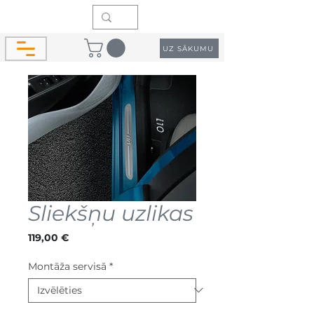
UZ SĀKUMU
Sliekšņu uzlikas
Cena
119,00 €
Montāža servisā
*