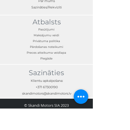
Par mums
Sazināties/Rekvizīti
Atbalsts
Pasūtījumi
Maksājumu veidi
Privātuma politika
Pārdošanas noteikumi
Preces atteikuma veidlapa
Piegāde
Sazināties
Klientu apkalpošana:
+371 67300190
skandimotors@skandimotors.lv
© Skandi Motors SIA 2023