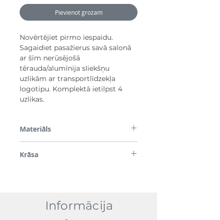
Pievienot grozam
Novērtējiet pirmo iespaidu.
Sagaidiet pasažierus savā salonā
ar šīm nerūsējošā
tērauda/alumīnija sliekšņu
uzlikām ar transportlīdzekļa
logotipu. Komplektā ietilpst 4
uzlikas.
Materiāls
Nerūsējošais tērauds
Krāsa
Sudrabs
Informācija