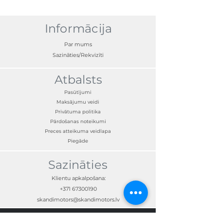
Informācija
Par mums
Sazināties/Rekvizīti
Atbalsts
Pasūtījumi
Maksājumu veidi
Privātuma politika
Pārdošanas noteikumi
Preces atteikuma veidlapa
Piegāde
Sazināties
Klientu apkalpošana:
+371 67300190
skandimotors@skandimotors.lv