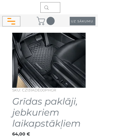
UZ SĀKUMU
SKU: CZ131ADE00PHGR
Grīdas paklāji,
jebkuriem
laikapstākļiem
Cena
64,00 €