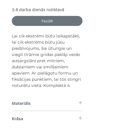
3-8 darba dienās noliktavā
Pasūtīt
Lai cik ekstrēmi būtu laikapstākļi,
lai cik ekstrēms būtu jūsu
piedzīvojums, šie izturīgie un
viegli tīrāmie grīdas paklāji veido
aizsargslāni pret mitriem,
dubļainiem vai smilšainiem
apaviem. Ar pielāgotu formu un
fiksācijas punktiem, lai tos stingri
noturētu vietā. Komplektā 4.
Materiāls
TSE (termoreaktīvo elastomēru)
Krāsa
Melns