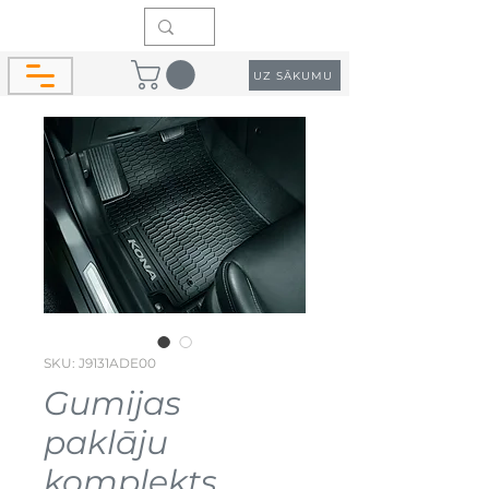
UZ SĀKUMU
SKU: J9131ADE00
Gumijas
paklāju
komplekts