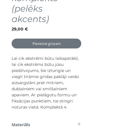
(pelēks
akcents)
Cena
29,00 €
Pievienot grozam
Lai cik ekstrēmi būtu laikapstākļi,
lai cik ekstrēms būtu jūsu
piedzīvojums, šie izturīgie un
viegli tīrāmie grīdas paklāji veido
aizsargslāni pret mitriem,
dubļainiem vai smilšainiem
apaviem. Ar pielāgotu formu un
fiksācijas punktiem, tie stingri
noturas vietā. Komplektā 4.
Materiāls