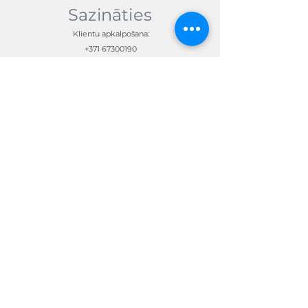
Sazināties
Klientu apkalpošana:
+371 67300190
skandimotors@skandimotors.lv
© Skandi Motors SIA 2023