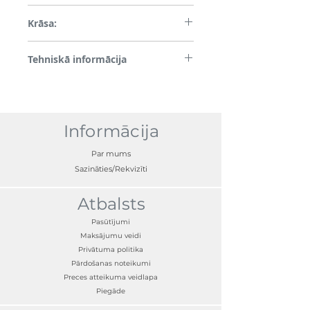
TSE (termoreaktīvo elastomēru)
Krāsa:
Melns
Tehniskā informācija
Maz miglojošs, augstas kvalitātes
materiāls, ūdensizturīgs, transportlīdzekļa
logotips uz abām priekšējās rindas
paklājiņiem
Informācija
Par mums
Sazināties/Rekvizīti
Atbalsts
Pasūtījumi
Maksājumu veidi
Privātuma politika
Pārdošanas noteikumi
Preces atteikuma veidlapa
Piegāde