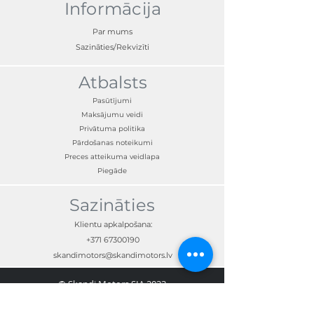
Informācija
Par mums
Sazināties/Rekvizīti
Atbalsts
Pasūtījumi
Maksājumu veidi
Privātuma politika
Pārdošanas noteikumi
Preces atteikuma veidlapa
Piegāde
Sazināties
Klientu apkalpošana:
+371 67300190
skandimotors@skandimotors.lv
© Skandi Motors SIA 2023