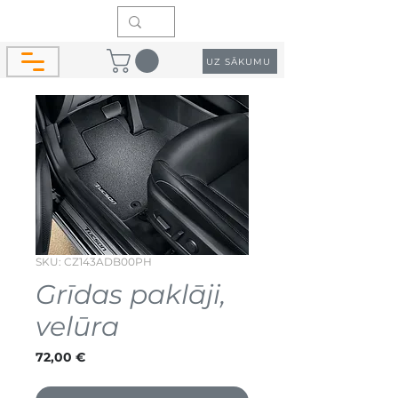
UZ SĀKUMU
SKU: CZ143ADB00PH
Grīdas paklāji,
velūra
Cena
72,00 €