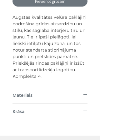
Pievienot grozam
Augstas kvalitātes velūra paklājiņi
nodrošina grīdas aizsardzību un
stilu, kas saglabā interjeru tīru un
jaunu. Tie ir īpaši pielāgoti, lai
lieliski ietilptu kāju zonā, un tos
notur standarta stiprinājuma
punkti un pretslīdes pamatne.
Priekšējās rindas paklājiņi ir izšūti
ar transportlīdzekļa logotipu.
Komplektā 4.
Materiāls
PA (600g/m² PA velūra dzijas svars)
Krāsa
Melns