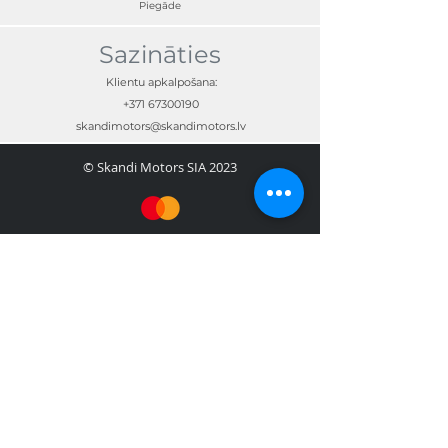
Piegāde
Sazināties
Klientu apkalpošana:
+371 67300190
skandimotors@skandimotors.lv
© Skandi Motors SIA 2023