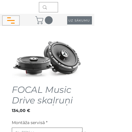
UZ SĀKUMU
FOCAL Music
Drive skaļruņi
Cena
134,00 €
Montāža servisā
*