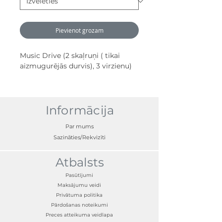
Pievienot grozam
Music Drive (2 skaļruņi ( tikai
aizmugurējās durvis), 3 virzienu)
Informācija
Par mums
Sazināties/Rekvizīti
Atbalsts
Pasūtījumi
Maksājumu veidi
Privātuma politika
Pārdošanas noteikumi
Preces atteikuma veidlapa