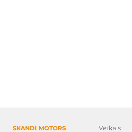
Veikals
SKANDI
MOTORS