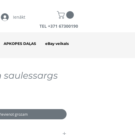
Ienākt
TEL +371 67300190
APKOPES DAĻAS
eBay veikals
 saulessargs
Pievienot grozam