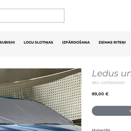
SUBISHI
LOGU SLOTIŅAS
IZPĀRDOŠANA
ZIEMAS RITEŅI
Ledus un
SKU: G4723ADE00
Cena
89,00 €
Materiāls