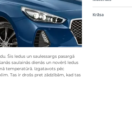
Plastmasa
Krāsa
Sudrabs
u. Šis ledus un saulessargs pasargā
anās saulainās dienās un novērš ledus
emā temperatūrā. Izgatavots pēc
lim. Tas ir drošs pret zādzībām, kad tas