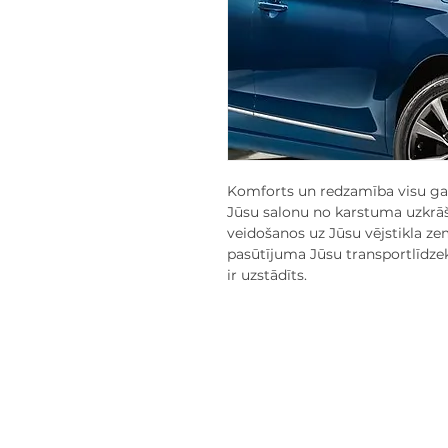
Komforts un redzamība visu gad
Jūsu salonu no karstuma uzkrāš
veidošanos uz Jūsu vējstikla z
pasūtījuma Jūsu transportlīdzek
ir uzstādīts.