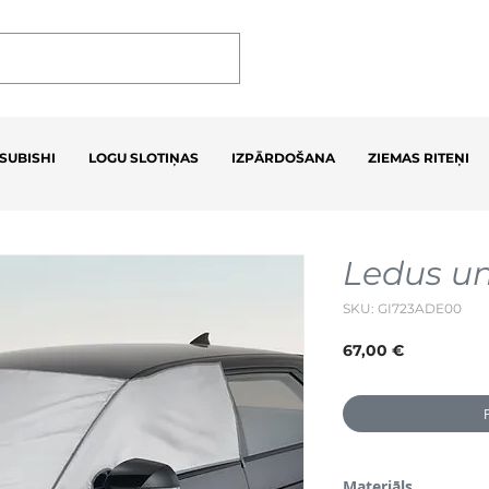
SUBISHI
LOGU SLOTIŅAS
IZPĀRDOŠANA
ZIEMAS RITEŅI
Ledus un
SKU: GI723ADE00
Cena
67,00 €
Materiāls