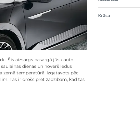
Plastmasa
Krāsa
Sudrabs
u. Šis aizsargs pasargā jūsu auto
saulainās dienās un novērš ledus
kla zemā temperatūrā. Izgatavots pēc
lim. Tas ir drošs pret zādzībām, kad tas