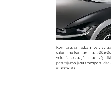
Komforts un redzamība visu gad
salonu no karstuma uzkrāšanās 
veidošanos uz jūsu auto vējsti
pasūtījuma jūsu transportlīdzek
ir uzstādīts.