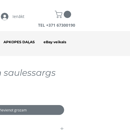
Ienākt
TEL +371 67300190
APKOPES DAĻAS
eBay veikals
 saulessargs
Pievienot grozam