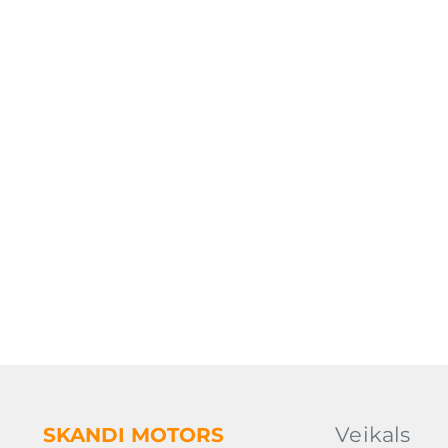
Veikals
SKANDI
MOTORS