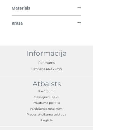
Materiāls
Plastmasa, kronšteini no tērauda
Krāsa
Balts
Informācija
Par mums
Sazināties/Rekvizīti
Atbalsts
Pasūtījumi
Maksājumu veidi
Privātuma politika
Pārdošanas noteikumi
Preces atteikuma veidlapa
Piegāde