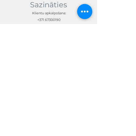
Sazināties
Klientu apkalpošana:
+371 67300190
skandimotors@skandimotors.lv
© Skandi Motors SIA 2023