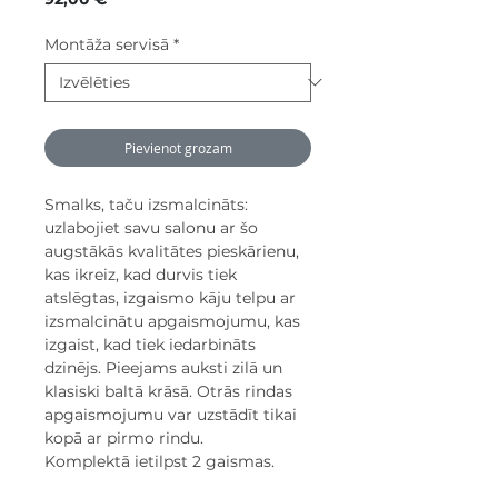
Montāža servisā
*
Pievienot grozam
Smalks, taču izsmalcināts:
uzlabojiet savu salonu ar šo
augstākās kvalitātes pieskārienu,
kas ikreiz, kad durvis tiek
atslēgtas, izgaismo kāju telpu ar
izsmalcinātu apgaismojumu, kas
izgaist, kad tiek iedarbināts
dzinējs. Pieejams auksti zilā un
klasiski baltā krāsā. Otrās rindas
apgaismojumu var uzstādīt tikai
kopā ar pirmo rindu.
Komplektā ietilpst 2 gaismas.