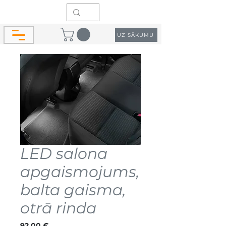
UZ SĀKUMU
LED salona
apgaismojums,
balta gaisma,
otrā rinda
Cena
92,00 €