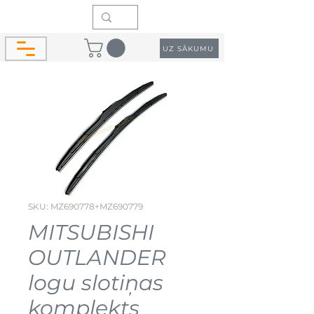
UZ SĀKUMU
SKU: MZ690778+MZ690779
MITSUBISHI
OUTLANDER
logu slotiņas
komplekts