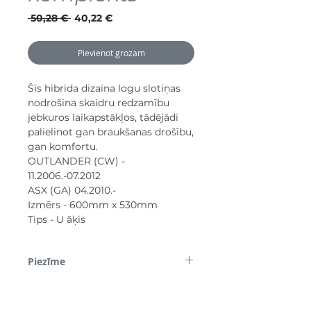
Parastā
Izpārdošanas
 50,28 € 
40,22 €
cena
cena
Pievienot grozam
Šīs hibrīda dizaina logu slotiņas
nodrošina skaidru redzamību
jebkuros laikapstākļos, tādējādi
palielinot gan braukšanas drošību,
gan komfortu.
OUTLANDER (CW) -
11.2006.-07.2012
ASX (GA) 04.2010.-
Izmērs - 600mm x 530mm
Tips - U āķis
Piezīme
*Lūdzu, ņemiet vērā, ka daži attēli tiek
izmantoti tikai demonstrācijas nolūkos.