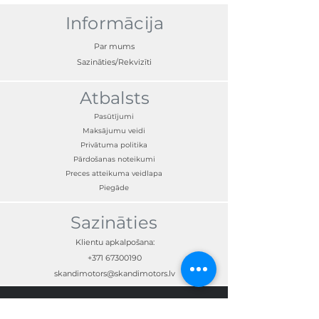
Informācija
Par mums
Sazināties/Rekvizīti
Atbalsts
Pasūtījumi
Maksājumu veidi
Privātuma politika
Pārdošanas noteikumi
Preces atteikuma veidlapa
Piegāde
Sazināties
Klientu apkalpošana:
+371 67300190
skandimotors@skandimotors.lv
© Skandi Motors SIA 2023