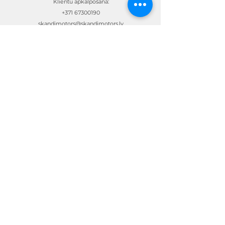
Klientu apkalpošana:
+371 67300190
skandimotors@skandimotors.lv
© Skandi Motors SIA 2023