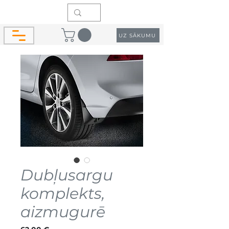
UZ SĀKUMU
Dubļusargu
komplekts,
aizmugurē
Cena