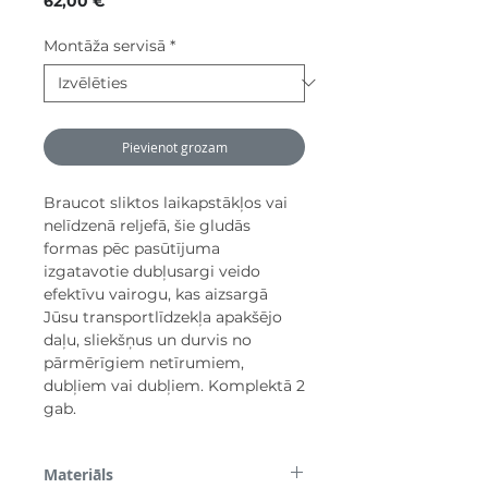
62,00 €
Montāža servisā
*
Pievienot grozam
Braucot sliktos laikapstākļos vai
nelīdzenā reljefā, šie gludās
formas pēc pasūtījuma
izgatavotie dubļusargi veido
efektīvu vairogu, kas aizsargā
Jūsu transportlīdzekļa apakšējo
daļu, sliekšņus un durvis no
pārmērīgiem netīrumiem,
dubļiem vai dubļiem. Komplektā 2
gab.
Materiāls