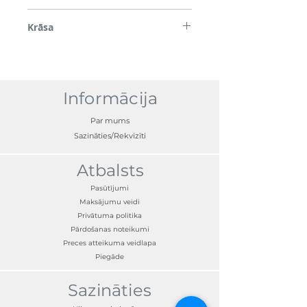
EVA (etilēna vinilacetāts)
Krāsa
Melns
Informācija
Par mums
Sazināties/Rekvizīti
Atbalsts
Pasūtījumi
Maksājumu veidi
Privātuma politika
Pārdošanas noteikumi
Preces atteikuma veidlapa
Piegāde
Sazināties