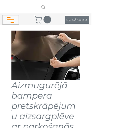
UZ SĀKUMU
Aizmugurējā
bampera
pretskrāpējum
u aizsargplēve
ar parkošanās