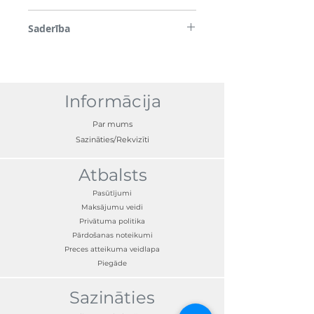
*Lūdzu, ņemiet vērā, ka daži attēli tiek
Saderība
izmantoti tikai demonstrācijas nolūkos.
Pirms nosūtīšanas tiek pārbaudīta visu
detaļu saderība ar transportlīdzekli, tāpēc,
lūdzu, ievadiet nepieciešamo reģistrācijas
numuru vai VIN kastē norādītajā lodziņā.
Informācija
Par mums
Sazināties/Rekvizīti
Atbalsts
Pasūtījumi
Maksājumu veidi
Privātuma politika
Pārdošanas noteikumi
Preces atteikuma veidlapa
Piegāde
Sazināties