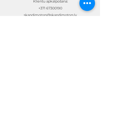
Klientu apkalpošana:
+371 67300190
skandimotors@skandimotors.lv
© Skandi Motors SIA 2023