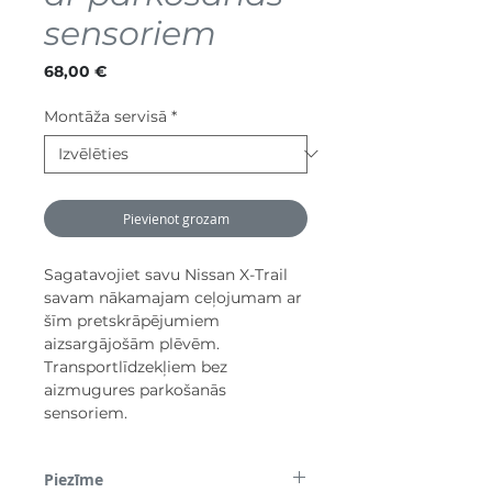
sensoriem
Cena
68,00 €
Montāža servisā
*
Pievienot grozam
Sagatavojiet savu Nissan X-Trail
savam nākamajam ceļojumam ar
šīm pretskrāpējumiem
aizsargājošām plēvēm.
Transportlīdzekļiem bez
aizmugures parkošanās
sensoriem.
Piezīme