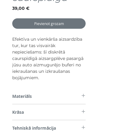
Cena
39,00 €
Pievienot grozam
Efektīva un vienkārša aizsardzība
tur, kur tas visvairāk
nepieciešams: šī diskrētā
caurspīdīgā aizsargplēve pasargā
jūsu auto aizmugurējo buferi no
iekraušanas un izkraušanas
bojājumiem.
Materiāls
PVC
Krāsa
Caurspīdīgs
Tehniskā informācija