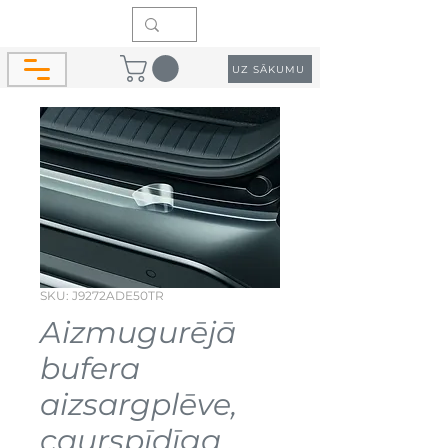
UZ SĀKUMU
SKU: J9272ADE50TR
Aizmugurējā
bufera
aizsargplēve,
caurspīdīga