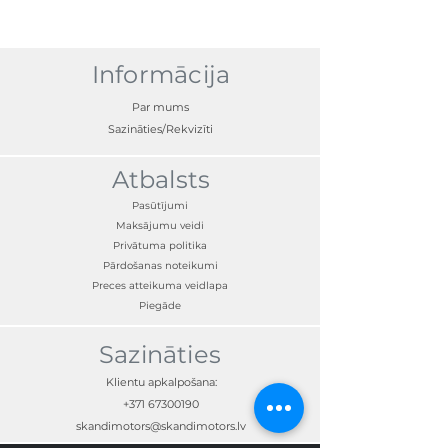
Noturīga pret laikapstākļiem vairāk nekā 3
gadus, izturīga, pašlīmējoša plēve, UV
izturīgs
Informācija
Par mums
Sazināties/Rekvizīti
Atbalsts
Pasūtījumi
Maksājumu veidi
Privātuma politika
Pārdošanas noteikumi
Preces atteikuma veidlapa
Piegāde
Sazināties
Klientu apkalpošana:
+371 67300190
skandimotors@skandimotors.lv