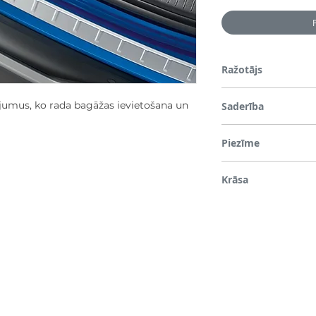
Ražotājs
Nissan
jumus, ko rada bagāžas ievietošana un
Saderība
Pirms nosūtīšanas tiek 
Piezīme
transportlīdzekli, tāpēc
reģistrācijas numuru vai
*Lūdzu, ņemiet vērā, ka d
Krāsa
demonstrācijas nolūkos
Chrome