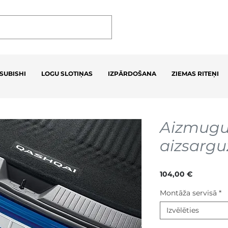
SUBISHI
LOGU SLOTIŅAS
IZPĀRDOŠANA
ZIEMAS RITEŅI
Aizmugu
aizsargu
Cena
104,00 €
Montāža servisā
*
Izvēlēties