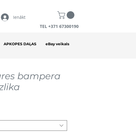
Ienākt
TEL +371 67300190
APKOPES DAĻAS
eBay veikals
res bampera
zlika