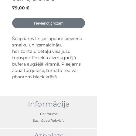
Cena
79,00 €
Pievienot grozam
Šī apdares līnijas apdare pievieno
smalku un izsmalcinātu
horizontālu detaļu visā jūsu
transportlīdzekļa aizmugurējā
bufera augšējā virsmā. Pieejams
aqua turquoise, tomato red vai
phantom black krāsā.
Informācija
Par mums
Sazināties/Rekvizīti
Atbalsts