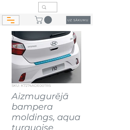
UZ SĀKUMU
SKU: K7274ADE00TRS
Aizmugurējā
bampera
moldings, aqua
turquoise