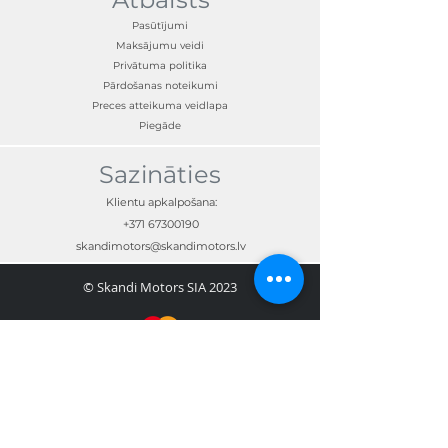
Pasūtījumi
Maksājumu veidi
Privātuma politika
Pārdošanas noteikumi
Preces atteikuma veidlapa
Piegāde
Sazināties
Klientu apkalpošana:
+371 67300190
skandimotors@skandimotors.lv
© Skandi Motors SIA 2023