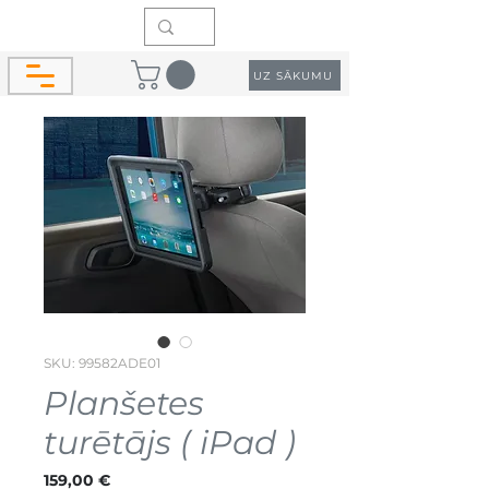
UZ SĀKUMU
SKU: 99582ADE01
Planšetes
turētājs ( iPad )
Cena
159,00 €