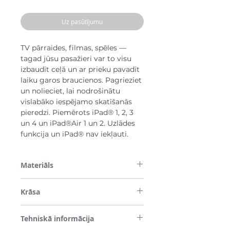
Uz pasūtījumu
TV pārraides, filmas, spēles —
tagad jūsu pasažieri var to visu
izbaudīt ceļā un ar prieku pavadīt
laiku garos braucienos. Pagrieziet
un nolieciet, lai nodrošinātu
vislabāko iespējamo skatīšanās
pieredzi. Piemērots iPad® 1, 2, 3
un 4 un iPad®Air 1 un 2. Uzlādes
funkcija un iPad® nav iekļauti.
Materiāls
PA66 GF30
Krāsa
Melns
Tehniskā informācija