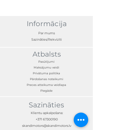
iPad® var pagriezt starp ainavu un
portretu, 33° slīpuma iespēja katrā
virzienā, der iPad® 1,2,3 un 4 un iPad® Air
1 un 2, viegli uzstādīt un noņemt
Informācija
Par mums
Sazināties/Rekvizīti
Atbalsts
Pasūtījumi
Maksājumu veidi
Privātuma politika
Pārdošanas noteikumi
Preces atteikuma veidlapa
Piegāde
Sazināties
Klientu apkalpošana:
+371 67300190
skandimotors@skandimotors.lv