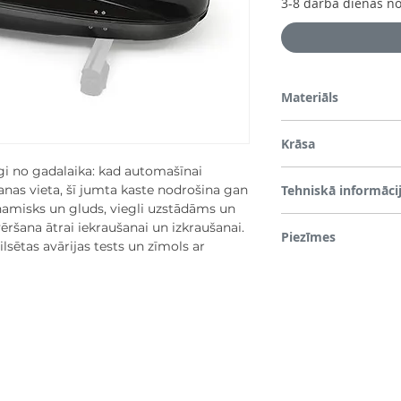
3-8 darba dienās no
Materiāls
Tērauds & plastmasa
Krāsa
gi no gadalaika: kad automašīnai
Melns
nas vieta, šī jumta kaste nodrošina gan
Tehniskā informāci
dinamisks un gluds, viegli uzstādāms un
• Divu sānu atvēršana
vēršana ātrai iekraušanai un izkraušanai.
Piezīmes
• Iekļautas iekšējās sti
lsētas avārijas tests un zīmols ar
būtu droši
Lūdzu, vienmēr pārbaud
• Aizslēdzams papildu d
jumta slodzi
• Ātrās fiksācijas sistē
tērauda šķērsstieņiem
• Jumta kastes novietoj
• UV aizsargāts materiā
• Pilsētas avārijas tests
• Krāsa: metāliski melna
• Tilpums: 330 L
• Maksimālā slodze: 75