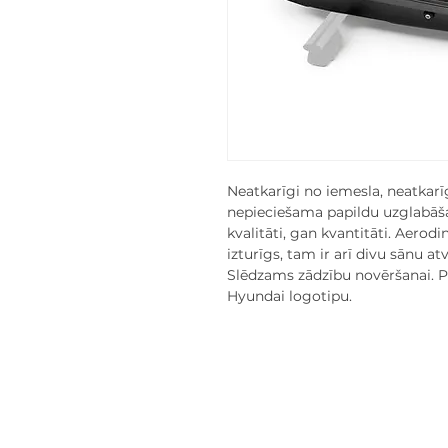
Neatkarīgi no iemesla, neatkarī
nepieciešama papildu uzglabāša
kvalitāti, gan kvantitāti. Aero
izturīgs, tam ir arī divu sānu at
Slēdzams zādzību novēršanai. Pi
Hyundai logotipu.