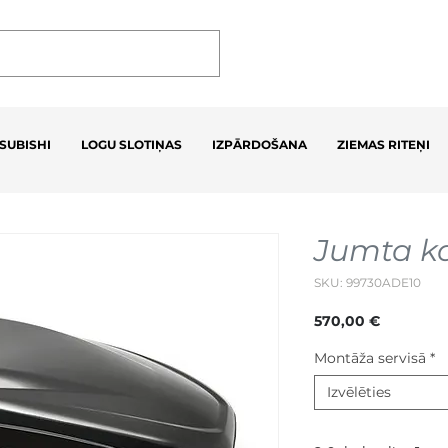
SUBISHI
LOGU SLOTIŅAS
IZPĀRDOŠANA
ZIEMAS RITEŅI
Jumta ka
SKU: 99730ADE10
Cena
570,00 €
Montāža servisā
*
Izvēlēties