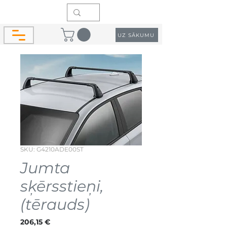
UZ SĀKUMU
SKU: G4210ADE00ST
Jumta
sķērsstieņi,
(tērauds)
Cena
206,15 €