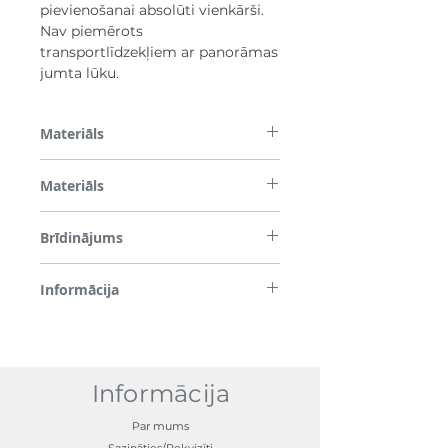
pievienošanai absolūti vienkārši.
Nav piemērots
transportlīdzekļiem ar panorāmas
jumta lūku.
Materiāls
Tērauds & plastmasa
Materiāls
Melns
Brīdinājums
Nav piemērots transportlīdzekļiem ar
Informācija
panorāmas lūku
Maksimālā slodze 80 kg, nav piemērots
transportlīdzekļiem ar panorāmas
lūku/Adaptera komplekti, kas nepieciešami
veloturētāja (99700ADE90) un slēpju
Informācija
turētāja (99701ADE90) uzstādīšanai
Par mums
Sazināties/Rekvizīti