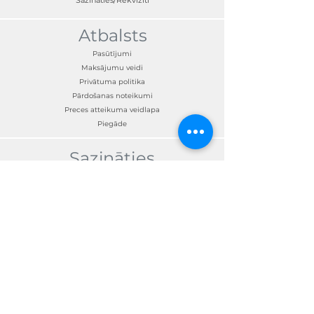
Atbalsts
Pasūtījumi
Maksājumu veidi
Privātuma politika
Pārdošanas noteikumi
Preces atteikuma veidlapa
Piegāde
Sazināties
Klientu apkalpošana:
+371 67300190
skandimotors@skandimotors.lv
© Skandi Motors SIA 2023