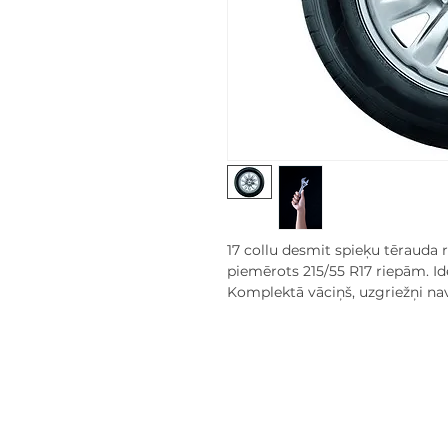
17 collu desmit spieķu tērauda ri
piemērots 215/55 R17 riepām. Id
Komplektā vāciņš, uzgriežņi nav 