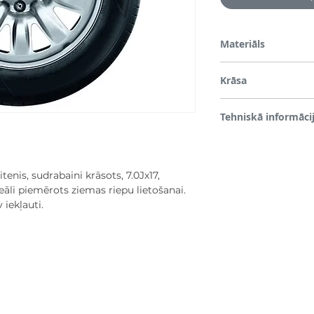
Materiāls
Tērauds
Krāsa
Sudrabs
Tehniskā informāci
Ieteicamais riepas izmēr
zīmola vāciņš ir iekļaut
tenis, sudrabaini krāsots, 7.0Jx17,
eāli piemērots ziemas riepu lietošanai.
iekļauti.