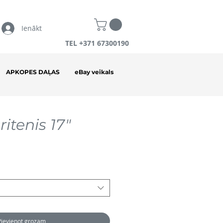
Ienākt
TEL +371 67300190
APKOPES DAĻAS
eBay veikals
itenis 17"
Pievienot grozam