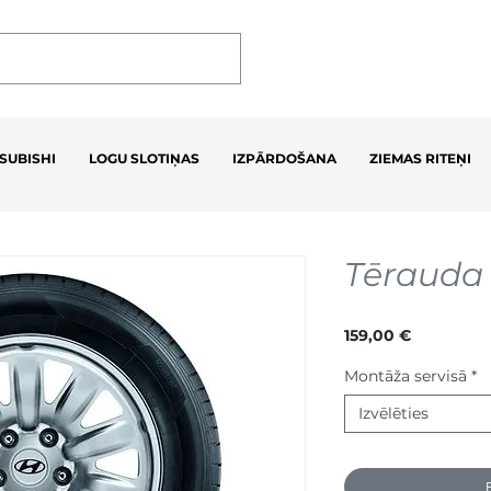
SUBISHI
LOGU SLOTIŅAS
IZPĀRDOŠANA
ZIEMAS RITEŅI
Tērauda r
Cena
159,00 €
Montāža servisā
*
Izvēlēties