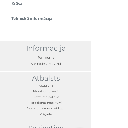
Krāsa
Melns
Tehniskā informācija
Divpusēja līmlente
Informācija
Par mums
Sazināties/Rekvizīti
Atbalsts
Pasūtījumi
Maksājumu veidi
Privātuma politika
Pārdošanas noteikumi
Preces atteikuma veidlapa
Piegāde