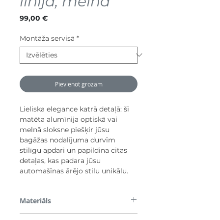
līnija, melna
Cena
99,00 €
Montāža servisā
*
Pievienot grozam
Lieliska elegance katrā detaļā: šī
matēta alumīnija optiskā vai
melnā sloksne piešķir jūsu
bagāžas nodalījuma durvīm
stilīgu apdari un papildina citas
detaļas, kas padara jūsu
automašīnas ārējo stilu unikālu.
Materiāls
ABS/PMMA