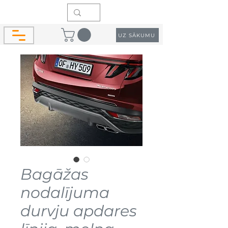
UZ SĀKUMU
Bagāžas
nodalījuma
durvju apdares