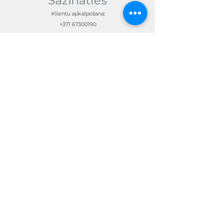
Sazināties
Klientu apkalpošana:
+371 67300190
skandimotors@skandimotors.lv
© Skandi Motors SIA 2023