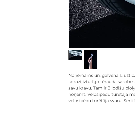
Noņemams un, galvenais, uztica
korozijizturīgo tērauda sakabes s
savu kravu. Tam ir 3 lodīšu bloķ
noņemt. Velosipēdu turētāja mak
velosipēdu turētāja svaru. Sert