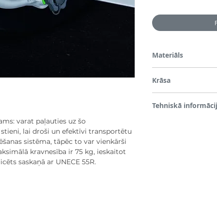
Materiāls
Pārklāts tērauds
Krāsa
Sudrabs
Tehniskā informāci
ms: varat paļauties uz šo
D vērtība: 8,5 kN
tieni, lai droši un efektīvi transportētu
Maks. vilkšanas jaud
varianta
ēšanas sistēma, tāpēc to var vienkārši
Vertikālā slodze (pie
simālā kravnesība ir 75 kg, ieskaitot
Vertikālā slodze (vel
ificēts saskaņā ar UNECE 55R.
Automašīnas iekrau
(CARLOS TC) / Autom
velosipēdu turētājs
Vertikāli noņemama 
un drošai montāžai 
Aizsardzība pret rū