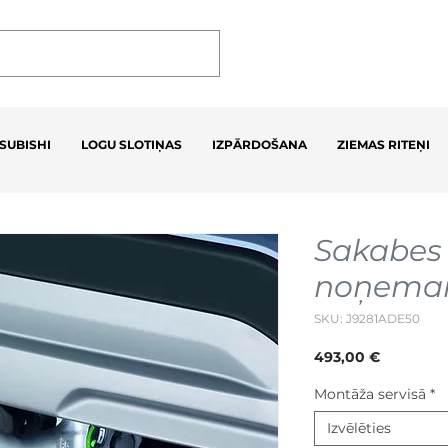
SUBISHI
LOGU SLOTIŅAS
IZPĀRDOŠANA
ZIEMAS RITEŅI
Sakabes 
noņema
SKU: J9281ADE50
Cena
493,00 €
Montāža servisā
*
Izvēlēties