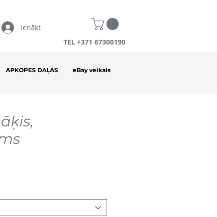
Ienākt
TEL +371 67300190
APKOPES DAĻAS
eBay veikals
āķis,
ms