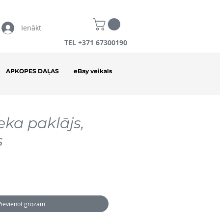
Ienākt
TEL +371 67300190
APKOPES DAĻAS
eBay veikals
ka paklājs,
s
Pievienot grozam