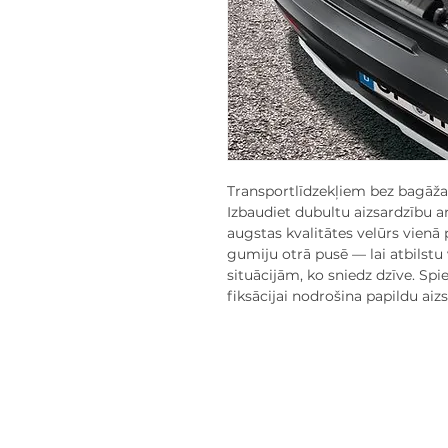
Transportlīdzekļiem bez bagāž
Izbaudiet dubultu aizsardzīb
augstas kvalitātes velūrs vienā
gumiju otrā pusē — lai atbilst
situācijām, ko sniedz dzīve. Sp
fiksācijai nodrošina papildu aiz