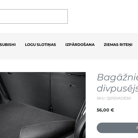
SUBISHI
LOGU SLOTIŅAS
IZPĀRDOŠANA
ZIEMAS RITEŅI
Bagāžnie
divpusēj
SKU: Q0120ADE50
Cena
56,00 €