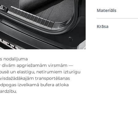
Materiāls
PA (600g/m² PA velour y
Krāsa
Melns
as nodalījuma
u ar divām apgriežamām virsmām —
 pusē un elastīgu, netīrumiem izturīgu
u visdažādākajām transportēšanas
iedpogas izvelkamā bufera atloka
sardzību.