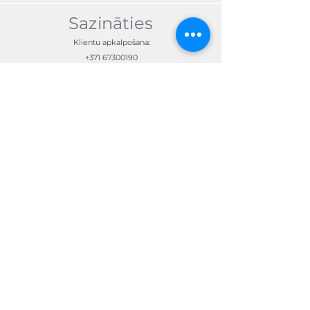
Sazināties
Klientu apkalpošana:
+371 67300190
skandimotors@skandimotors.lv
© Skandi Motors SIA 2023