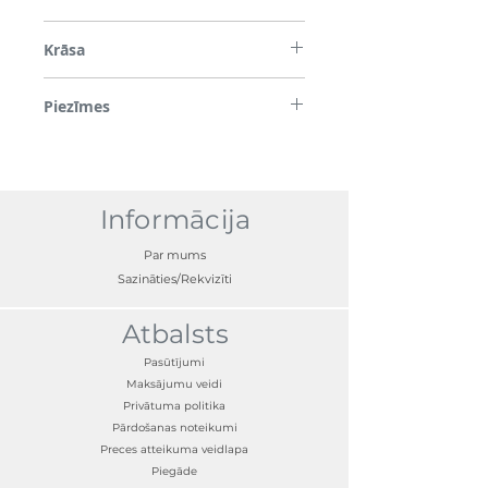
PA (600g/m² PA velūra dzijas svars)
Krāsa
Melns
Piezīmes
Tikai automašīnai ar augstākās kvalitātes
skaņas sistēmu
Informācija
Par mums
Sazināties/Rekvizīti
Atbalsts
Pasūtījumi
Maksājumu veidi
Privātuma politika
Pārdošanas noteikumi
Preces atteikuma veidlapa
Piegāde