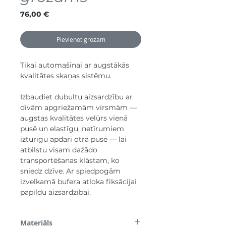
Cena
76,00 €
Pievienot grozam
Tikai automašīnai ar augstākās
kvalitātes skaņas sistēmu.
Izbaudiet dubultu aizsardzību ar
divām apgriežamām virsmām —
augstas kvalitātes velūrs vienā
pusē un elastīgu, netīrumiem
izturīgu apdari otrā pusē — lai
atbilstu visam dažādo
transportēšanas klāstam, ko
sniedz dzīve. Ar spiedpogām
izvelkamā bufera atloka fiksācijai
papildu aizsardzībai.
Materiāls