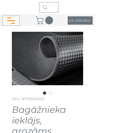
UZ SĀKUMU
SKU: N7120ADE05
Bagāžnieka
ieklājs,
grozāms