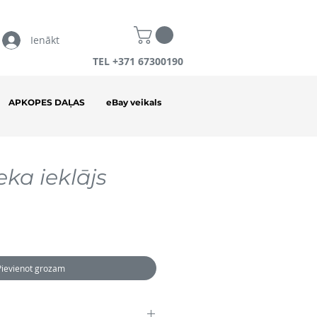
Ienākt
TEL +371 67300190
APKOPES DAĻAS
eBay veikals
ka ieklājs
Pievienot grozam