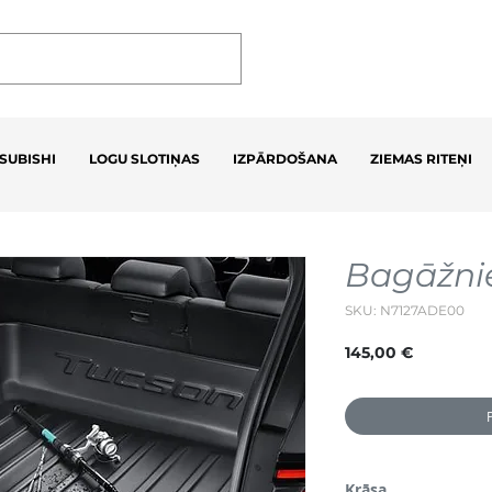
SUBISHI
LOGU SLOTIŅAS
IZPĀRDOŠANA
ZIEMAS RITEŅI
Bagāžnie
SKU: N7127ADE00
Cena
145,00 €
Krāsa