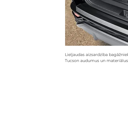
Lieljaudas aizsardzība bagāžnie
Tucson audumus un materiālus n