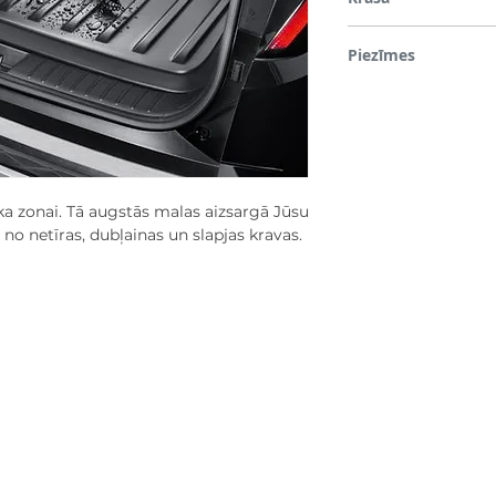
Lieljaudas aizsardzība 
Piezīmes
novērš netīras, dubļain
audumiem un materiāli
Optimizēts, lai ietilptu 
stāvoklī, saderīgs arī ta
pozīcijā.
ka zonai. Tā augstās malas aizsargā Jūsu
o netīras, dubļainas un slapjas kravas.