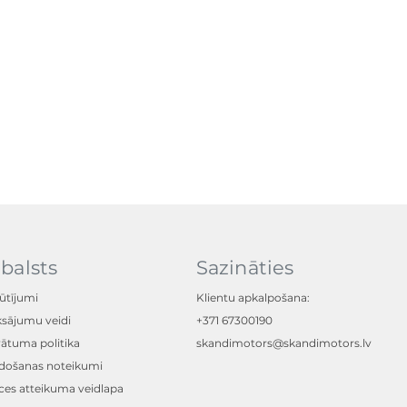
balsts
Sazināties
ūtījumi
Klientu apkalpošana:
sājumu veidi
+371 67300190
vātuma politika
skandimotors@skandimotors.lv
došanas noteikumi
ces atteikuma veidlapa