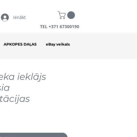
Ienākt
TEL +371 67300190
APKOPES DAĻAS
eBay veikals
ka ieklājs
sia
ācijas