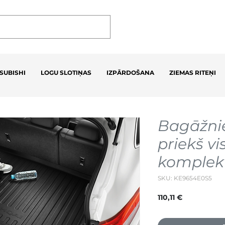
SUBISHI
LOGU SLOTIŅAS
IZPĀRDOŠANA
ZIEMAS RITEŅI
Bagāžnie
priekš vi
komplekt
SKU: KE9654E0S5
Cena
110,11 €