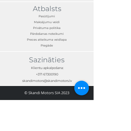
Atbalsts
Pasūtījumi
Maksājumu veidi
Privātuma politika
Pārdošanas noteikumi
Preces atteikuma veidlapa
Piegāde
Sazināties
Klientu apkalpošana:
+371 67300190
skandimotors@skandimotors.lv
© Skandi Motors SIA 2023