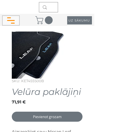
UZ SĀKUMU
SKU: KE7455S00B
Velūra paklājiņi
Cena
71,91 €
Pievienot grozam
Aizsargājiet savu Nissan Leaf