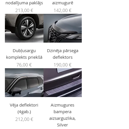
nodalījuma paklājs
aizmugurē
Price
Price
213,00 €
142,00 €
Dubļusargu
Dzinēja pārsega
komplekts priekšā
deflektors
Price
Price
76,00 €
190,00 €
Vēja deflektori
Aizmugures
(4gab.)
bampera
aizsarguzlika,
Price
212,00 €
Silver