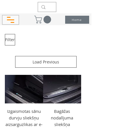
Home
Filter
Load Previous
Izgaismotas sānu
Bagāžas
durvju sliekšņu
nodalījuma
aizsarguzlikas ar e-
sliekšņa