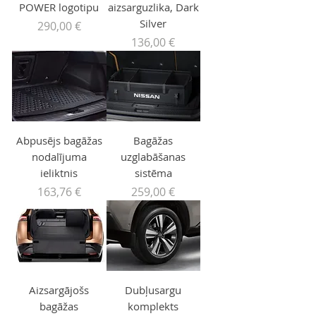
POWER logotipu
aizsarguzlika, Dark
Silver
Price
290,00 €
Price
136,00 €
Abpusējs bagāžas
Bagāžas
nodalījuma
uzglabāšanas
ieliktnis
sistēma
Price
Price
163,76 €
259,00 €
Aizsargājošs
Dubļusargu
bagāžas
komplekts