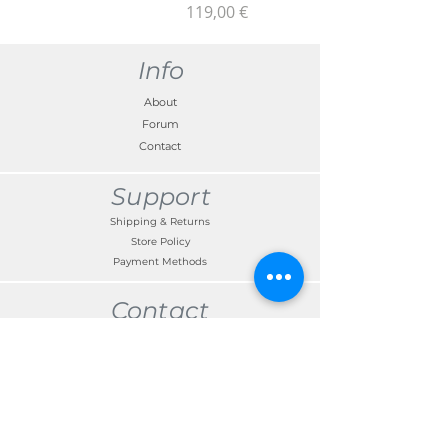
Price
119,00 €
Info
About
Forum
Contact
Support
Shipping & Returns
Store Policy
Payment Methods
Contact
Customer Service:
TEL
+371 67300191
edgars.kalnins@skandimotors.lv
© 2022 by Skandi Motors